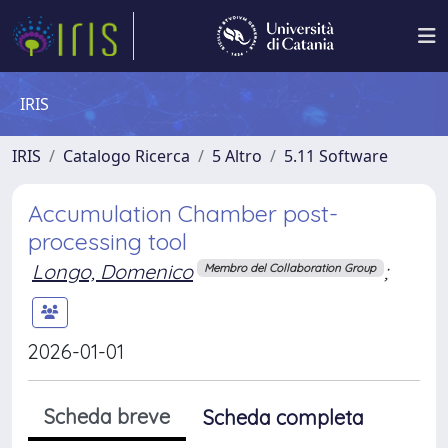
IRIS
IRIS
Catalogo Ricerca
5 Altro
5.11 Software
Accumulation Chamber post-
processing tool
Longo, Domenico
;
Membro del Collaboration Group
2026-01-01
Scheda breve
Scheda completa