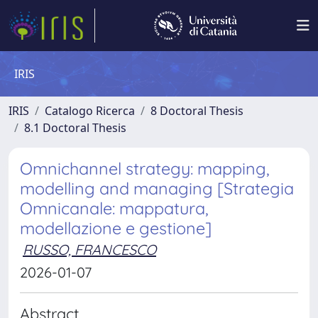
IRIS
IRIS
Catalogo Ricerca
8 Doctoral Thesis
8.1 Doctoral Thesis
Omnichannel strategy: mapping,
modelling and managing [Strategia
Omnicanale: mappatura,
modellazione e gestione]
RUSSO, FRANCESCO
2026-01-07
Abstract