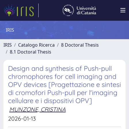
IRIS
IRIS
Catalogo Ricerca
8 Doctoral Thesis
8.1 Doctoral Thesis
Design and synthesis of Push-pull
chromophores for cell imaging and
OPV devices [Progettazione e sintesi
di cromofori Push-pull per l'imaging
cellulare e i dispositivi OPV]
MUNZONE, CRISTINA
2026-01-13