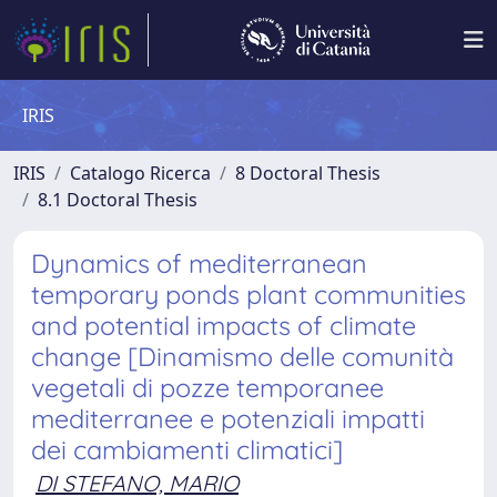
IRIS
IRIS
Catalogo Ricerca
8 Doctoral Thesis
8.1 Doctoral Thesis
Dynamics of mediterranean
temporary ponds plant communities
and potential impacts of climate
change [Dinamismo delle comunità
vegetali di pozze temporanee
mediterranee e potenziali impatti
dei cambiamenti climatici]
DI STEFANO, MARIO