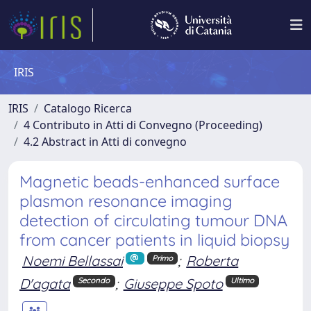
IRIS
IRIS
Catalogo Ricerca
4 Contributo in Atti di Convegno (Proceeding)
4.2 Abstract in Atti di convegno
Magnetic beads-enhanced surface
plasmon resonance imaging
detection of circulating tumour DNA
from cancer patients in liquid biopsy
Noemi Bellassai
;
Roberta
Primo
D'agata
;
Giuseppe Spoto
Secondo
Ultimo