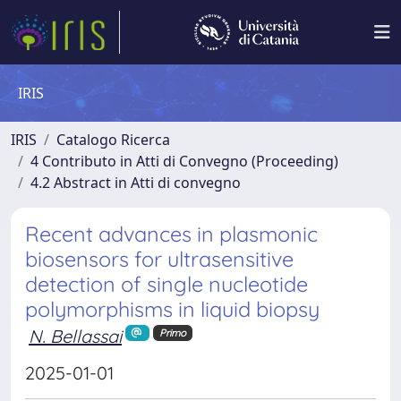
IRIS
IRIS
Catalogo Ricerca
4 Contributo in Atti di Convegno (Proceeding)
4.2 Abstract in Atti di convegno
Recent advances in plasmonic
biosensors for ultrasensitive
detection of single nucleotide
polymorphisms in liquid biopsy
N. Bellassai
Primo
2025-01-01