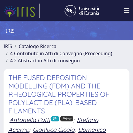
IRIS
IRIS
Catalogo Ricerca
4 Contributo in Atti di Convegno (Proceeding)
4.2 Abstract in Atti di convegno
THE FUSED DEPOSITION
MODELLING (FDM) AND THE
RHEOLOGICAL PROPERTIES OF
POLYLACTIDE (PLA)-BASED
FILAMENTS
Antonella Patti
;
Stefano
Primo
Acierno
;
Gianluca Cicala
;
Domenico