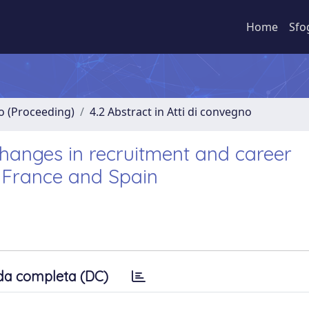
Home
Sfo
no (Proceeding)
4.2 Abstract in Atti di convegno
changes in recruitment and career
 France and Spain
da completa (DC)