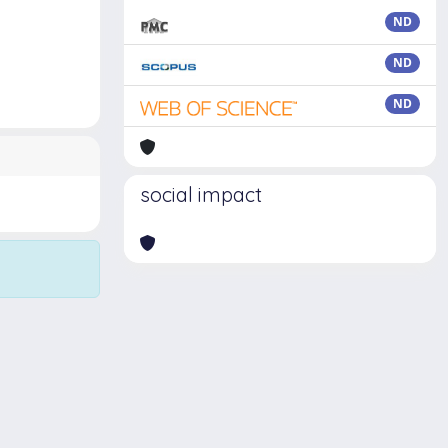
ND
ND
ND
social impact