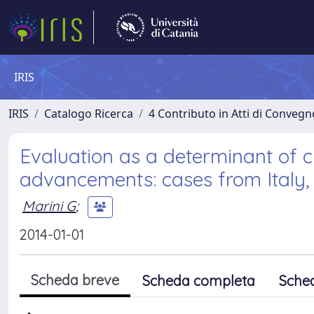
IRIS
IRIS
Catalogo Ricerca
4 Contributo in Atti di Conveg
Evaluation as a determinant of 
advancements: cases from Italy,
Marini G
;
2014-01-01
Scheda breve
Scheda completa
Sche