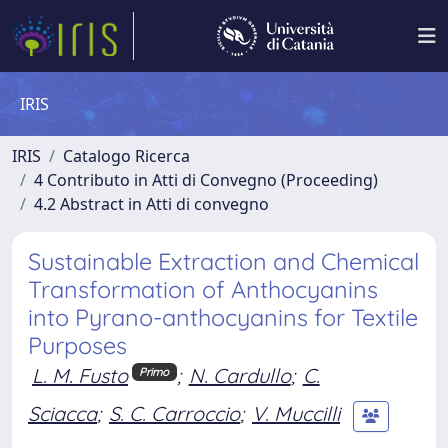
IRIS
IRIS
Catalogo Ricerca
4 Contributo in Atti di Convegno (Proceeding)
4.2 Abstract in Atti di convegno
Sustainable Extraction and Chemical
Transformation of Anthocyanins
into Pyrano-anthocyanins for Textile
Purposes
L. M. Fusto
;
N. Cardullo
;
C.
Primo
Sciacca
;
S. C. Carroccio
;
V. Muccilli