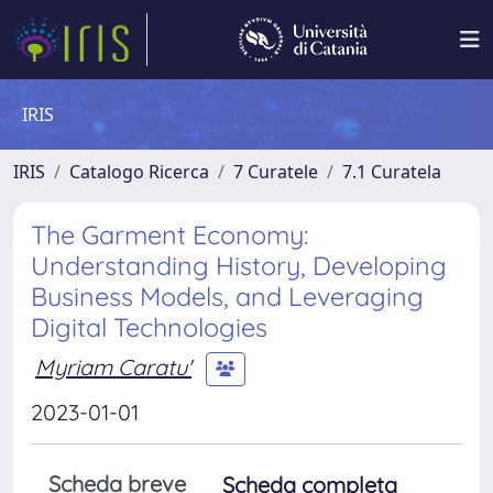
IRIS
IRIS
Catalogo Ricerca
7 Curatele
7.1 Curatela
The Garment Economy:
Understanding History, Developing
Business Models, and Leveraging
Digital Technologies
Myriam Caratu'
2023-01-01
Scheda breve
Scheda completa