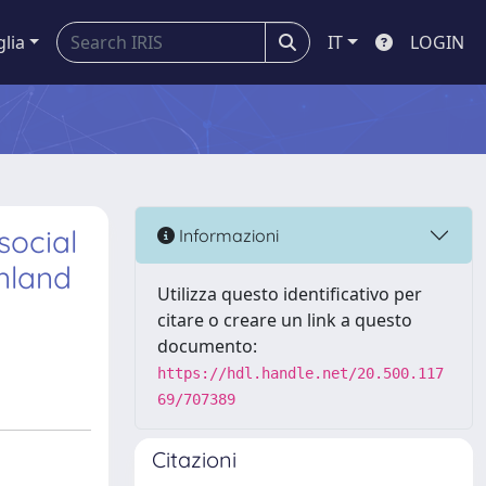
glia
IT
LOGIN
social
Informazioni
nland
Utilizza questo identificativo per
citare o creare un link a questo
documento:
https://hdl.handle.net/20.500.117
69/707389
Citazioni