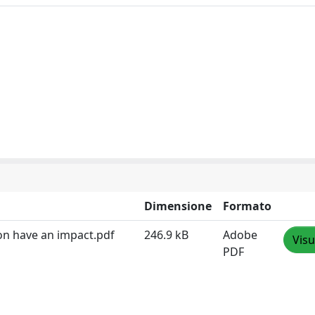
Dimensione
Formato
on have an impact.pdf
246.9 kB
Adobe
Visu
PDF