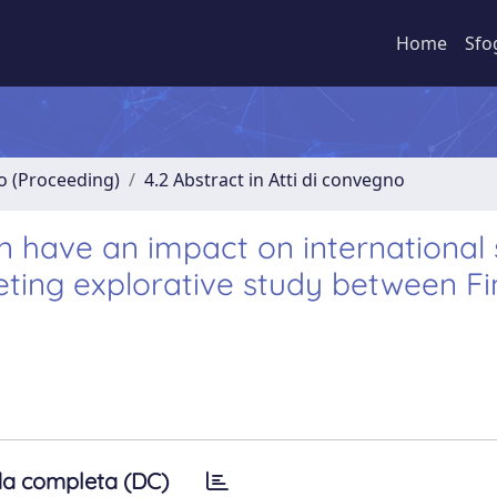
Home
Sfo
no (Proceeding)
4.2 Abstract in Atti di convegno
 have an impact on international 
ing explorative study between Fi
a completa (DC)