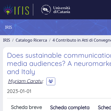
IRIS
IRIS
Catalogo Ricerca
4 Contributo in Atti di Conveg
Does sustainable communication
media audiences? A neuromarket
and Italy
Myriam Caratu
;
2023-01-01
Scheda breve
Scheda completa
Sched