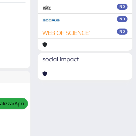
ND
ND
ND
social impact
alizza/Apri