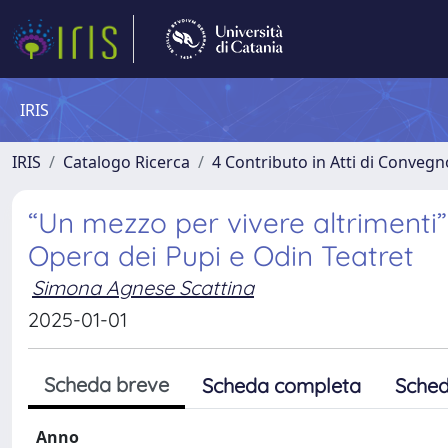
IRIS
IRIS
Catalogo Ricerca
4 Contributo in Atti di Conveg
“Un mezzo per vivere altrimenti
Opera dei Pupi e Odin Teatret
Simona Agnese Scattina
2025-01-01
Scheda breve
Scheda completa
Sched
Anno