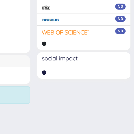
ND
ND
ND
social impact