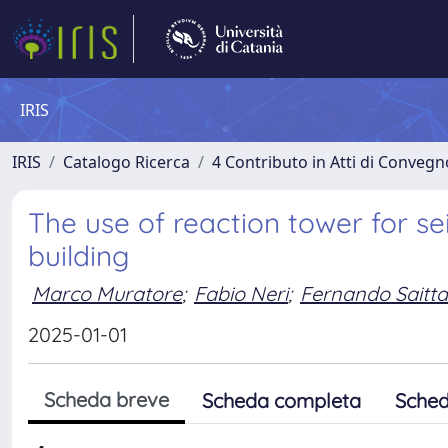
IRIS
IRIS
Catalogo Ricerca
4 Contributo in Atti di Conveg
The use of reaction tower for sei
building
Marco Muratore
;
Fabio Neri
;
Fernando Saitta
2025-01-01
Scheda breve
Scheda completa
Sched