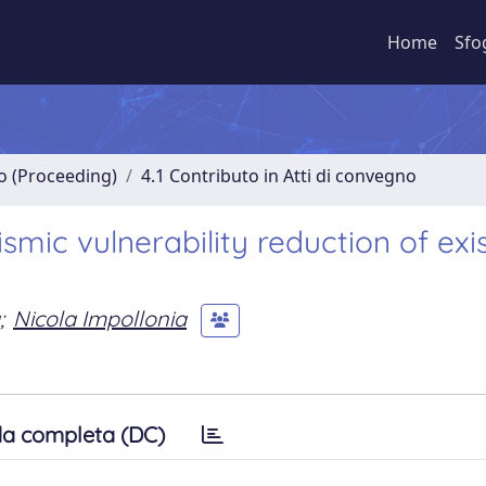
Home
Sfo
no (Proceeding)
4.1 Contributo in Atti di convegno
smic vulnerability reduction of exi
;
Nicola Impollonia
a completa (DC)