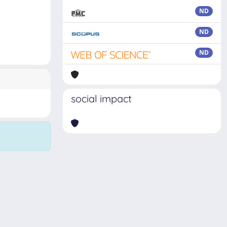
ND
ND
ND
social impact