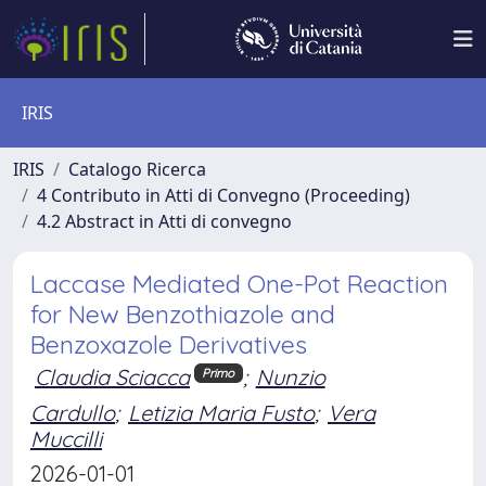
IRIS
IRIS
Catalogo Ricerca
4 Contributo in Atti di Convegno (Proceeding)
4.2 Abstract in Atti di convegno
Laccase Mediated One-Pot Reaction
for New Benzothiazole and
Benzoxazole Derivatives
Claudia Sciacca
;
Nunzio
Primo
Cardullo
;
Letizia Maria Fusto
;
Vera
Muccilli
2026-01-01