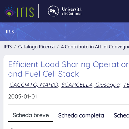
IRIS
IRIS
Catalogo Ricerca
4 Contributo in Atti di Conveg
Efficient Load Sharing Operatio
and Fuel Cell Stack
CACCIATO, MARIO
;
SCARCELLA, Giuseppe
;
TE
2005-01-01
Scheda breve
Scheda completa
Sched