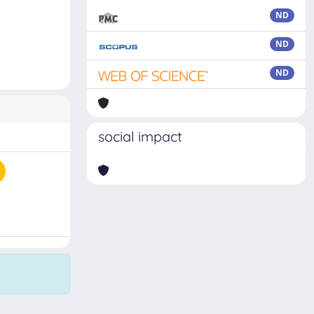
ND
ND
ND
social impact