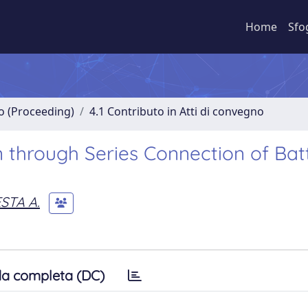
Home
Sfo
no (Proceeding)
4.1 Contributo in Atti di convegno
n through Series Connection of Bat
STA A.
a completa (DC)