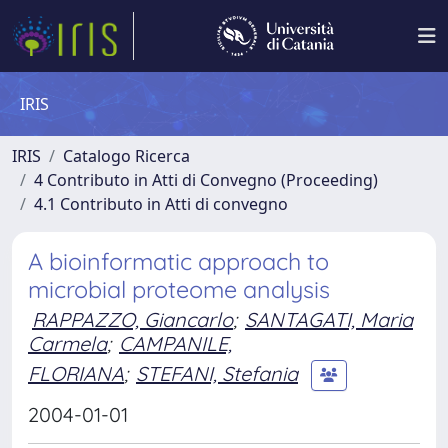
IRIS
IRIS
Catalogo Ricerca
4 Contributo in Atti di Convegno (Proceeding)
4.1 Contributo in Atti di convegno
A bioinformatic approach to
microbial proteome analysis
RAPPAZZO, Giancarlo
;
SANTAGATI, Maria
Carmela
;
CAMPANILE,
FLORIANA
;
STEFANI, Stefania
2004-01-01