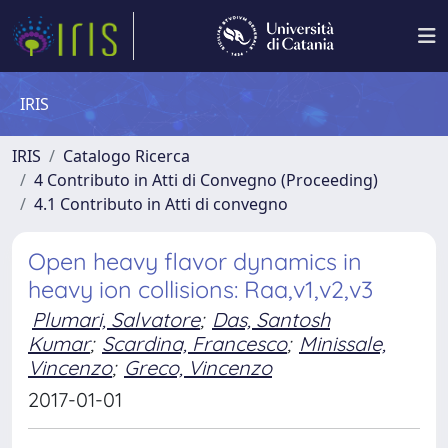
IRIS
IRIS
Catalogo Ricerca
4 Contributo in Atti di Convegno (Proceeding)
4.1 Contributo in Atti di convegno
Open heavy flavor dynamics in
heavy ion collisions: Raa,v1,v2,v3
Plumari, Salvatore
;
Das, Santosh
Kumar
;
Scardina, Francesco
;
Minissale,
Vincenzo
;
Greco, Vincenzo
2017-01-01