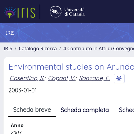
IRIS
IRIS
Catalogo Ricerca
4 Contributo in Atti di Conveg
Environmental studies on Arund
Cosentino, S.
;
Copani, V.
;
Sanzone, E.
2003-01-01
Scheda breve
Scheda completa
Sche
Anno
2003