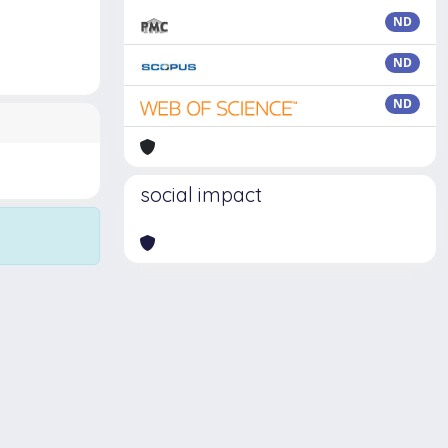
ND
ND
ND
social impact