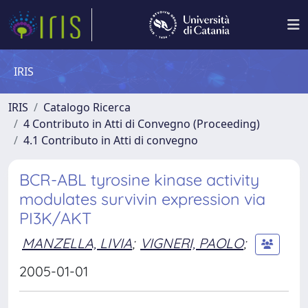
IRIS
IRIS
Catalogo Ricerca
4 Contributo in Atti di Convegno (Proceeding)
4.1 Contributo in Atti di convegno
BCR-ABL tyrosine kinase activity
modulates survivin expression via
PI3K/AKT
MANZELLA, LIVIA
;
VIGNERI, PAOLO
;
2005-01-01