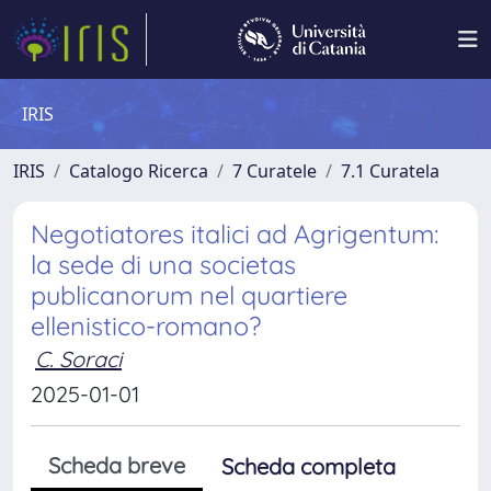
IRIS
IRIS
Catalogo Ricerca
7 Curatele
7.1 Curatela
Negotiatores italici ad Agrigentum:
la sede di una societas
publicanorum nel quartiere
ellenistico-romano?
C. Soraci
2025-01-01
Scheda breve
Scheda completa