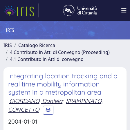
IRIS
IRIS
Catalogo Ricerca
4 Contributo in Atti di Convegno (Proceeding)
4.1 Contributo in Atti di convegno
Integrating location tracking and a
real time mobility information
system in a metropolitan area
GIORDANO, Daniela
;
SPAMPINATO,
CONCETTO
2004-01-01