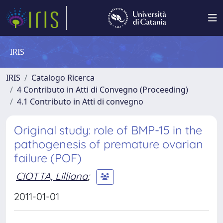
IRIS
IRIS
Catalogo Ricerca
4 Contributo in Atti di Convegno (Proceeding)
4.1 Contributo in Atti di convegno
Original study: role of BMP-15 in the
pathogenesis of premature ovarian
failure (POF)
CIOTTA, Lilliana
;
2011-01-01