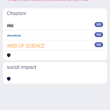
Citazioni
ND
ND
ND
social impact
Powered by
IRIS
-
about IRIS
-