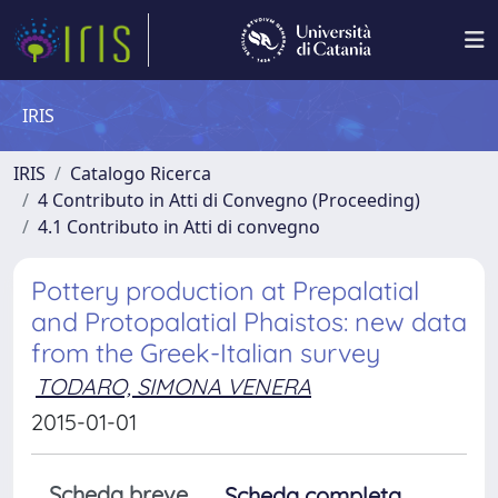
IRIS
IRIS
Catalogo Ricerca
4 Contributo in Atti di Convegno (Proceeding)
4.1 Contributo in Atti di convegno
Pottery production at Prepalatial
and Protopalatial Phaistos: new data
from the Greek-Italian survey
TODARO, SIMONA VENERA
2015-01-01
Scheda breve
Scheda completa