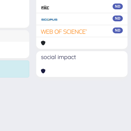
ND
ND
ND
social impact