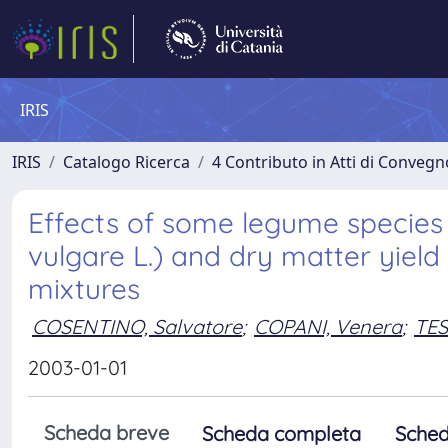
IRIS
IRIS
Catalogo Ricerca
4 Contributo in Atti di Conveg
Effects of some legume species
vulgare L.) and dry matter yiel
mixtures
COSENTINO, Salvatore
;
COPANI, Venera
;
TES
2003-01-01
Scheda breve
Scheda completa
Sched