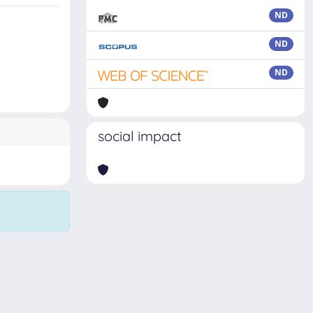
ND
ND
ND
social impact