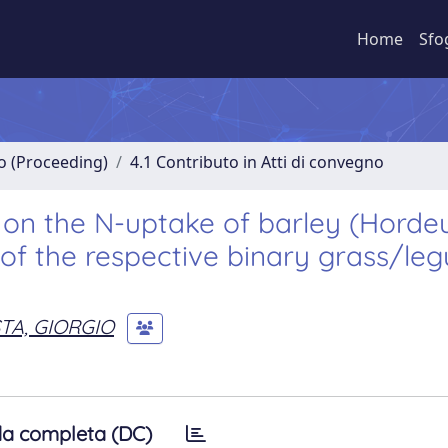
Home
Sfo
no (Proceeding)
4.1 Contributo in Atti di convegno
 on the N-uptake of barley (Hord
d of the respective binary grass/l
TA, GIORGIO
a completa (DC)