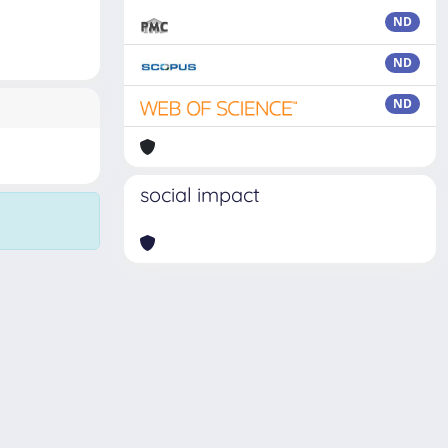
ND
ND
ND
social impact