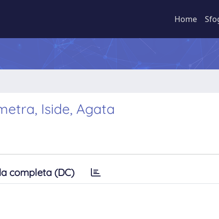
Home
Sfo
metra, Iside, Agata
a completa (DC)