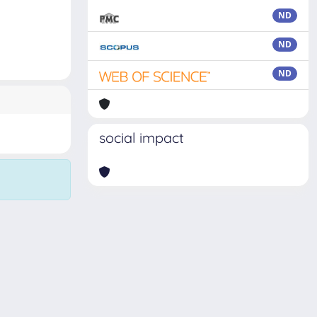
ND
ND
ND
social impact