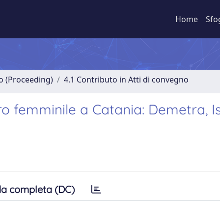
Home
Sfo
no (Proceeding)
4.1 Contributo in Atti di convegno
ro femminile a Catania: Demetra, Is
a completa (DC)