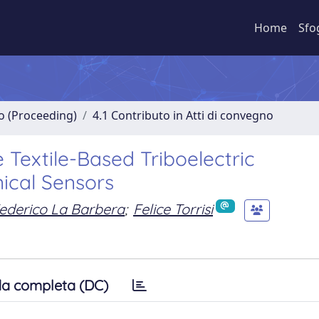
Home
Sfo
no (Proceeding)
4.1 Contributo in Atti di convegno
Textile-Based Triboelectric
ical Sensors
ederico La Barbera
;
Felice Torrisi
a completa (DC)