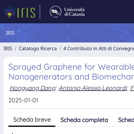
IRIS
IRIS
Catalogo Ricerca
4 Contributo in Atti di Conveg
Sprayed Graphene for Wearable 
Nanogenerators and Biomechan
Hongyang Dang
;
Antonio Alessio Leonardi
;
F
2025-01-01
Scheda breve
Scheda completa
Sched