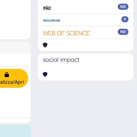
ND
0
ND
social impact
alizza/Apri