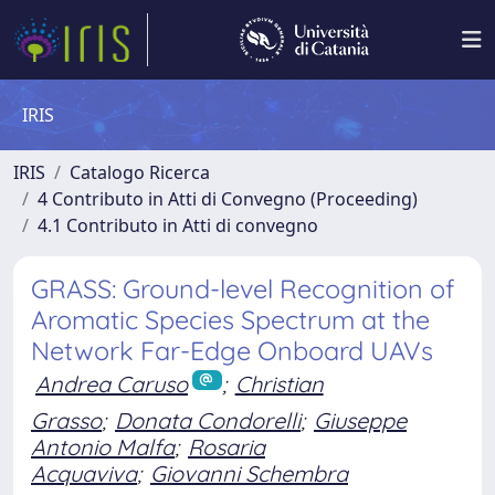
IRIS
IRIS
Catalogo Ricerca
4 Contributo in Atti di Convegno (Proceeding)
4.1 Contributo in Atti di convegno
GRASS: Ground-level Recognition of
Aromatic Species Spectrum at the
Network Far-Edge Onboard UAVs
Andrea Caruso
;
Christian
Grasso
;
Donata Condorelli
;
Giuseppe
Antonio Malfa
;
Rosaria
Acquaviva
;
Giovanni Schembra