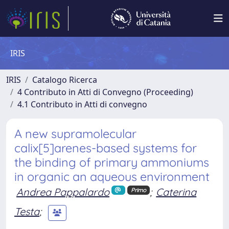
IRIS
IRIS
Catalogo Ricerca
4 Contributo in Atti di Convegno (Proceeding)
4.1 Contributo in Atti di convegno
A new supramolecular
calix[5]arenes-based systems for
the binding of primary ammoniums
in organic an aqueous environment
Andrea Pappalardo
;
Caterina
Primo
Testa
;