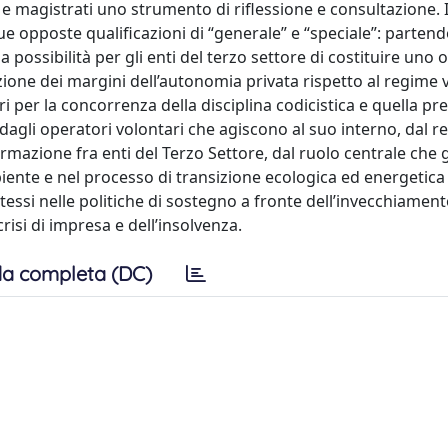
i e magistrati uno strumento di riflessione e consultazione. I
due opposte qualificazioni di “generale” e “speciale”: partend
 possibilità per gli enti del terzo settore di costituire uno o
zione dei margini dell’autonomia privata rispetto al regime v
i per la concorrenza della disciplina codicistica e quella pre
re dagli operatori volontari che agiscono al suo interno, dal 
mazione fra enti del Terzo Settore, dal ruolo centrale che gl
ente e nel processo di transizione ecologica ed energetica
 stessi nelle politiche di sostegno a fronte dell’invecchiament
risi di impresa e dell’insolvenza.
a completa (DC)