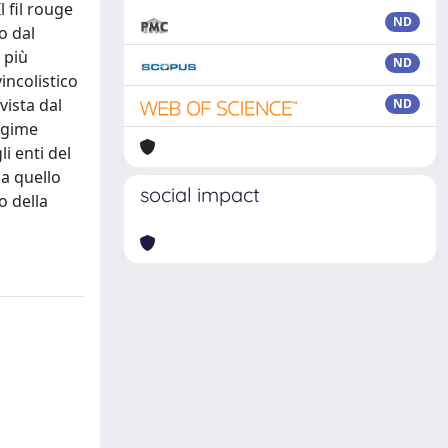
l fil rouge
ND
o dal
 più
ND
incolistico
vista dal
ND
regime
i enti del
 a quello
social impact
o della