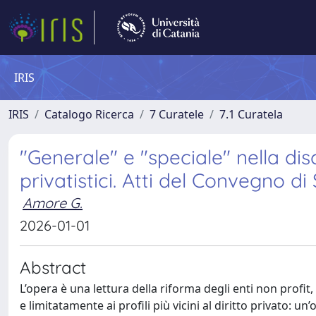
IRIS
IRIS
Catalogo Ricerca
7 Curatele
7.1 Curatela
"Generale" e "speciale" nella disc
privatistici. Atti del Convegno d
Amore G.
2026-01-01
Abstract
L’opera è una lettura della riforma degli enti non profit,
e limitatamente ai profili più vicini al diritto privato: u