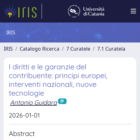
IRIS
IRIS
Catalogo Ricerca
7 Curatele
7.1 Curatela
I diritti e le garanzie del
contribuente: principi europei,
interventi nazionali, nuove
tecnologie
Antonio Guidara
2026-01-01
Abstract