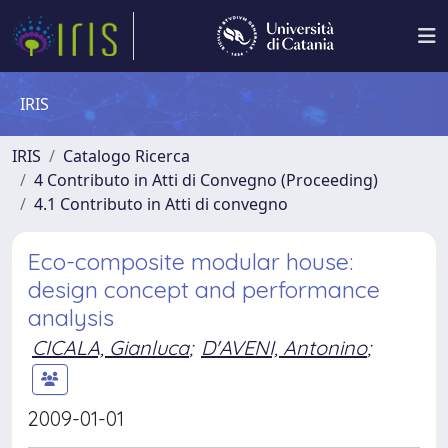
IRIS
IRIS
Catalogo Ricerca
4 Contributo in Atti di Convegno (Proceeding)
4.1 Contributo in Atti di convegno
Eco-composite modular house:
design concept and performance
analysis
CICALA, Gianluca
;
D'AVENI, Antonino
;
2009-01-01