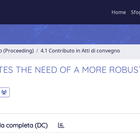
Home
Sfo
no (Proceeding)
4.1 Contributo in Atti di convegno
ETES THE NEED OF A MORE ROBUS
a completa (DC)