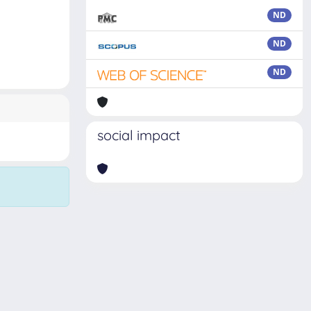
ND
ND
ND
social impact