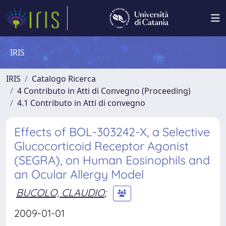
IRIS
IRIS
Catalogo Ricerca
4 Contributo in Atti di Convegno (Proceeding)
4.1 Contributo in Atti di convegno
Effects of BOL-303242-X, a Selective
Glucocorticoid Receptor Agonist
(SEGRA), on Human Eosinophils and
an Ocular Allergy Model
BUCOLO, CLAUDIO
;
2009-01-01