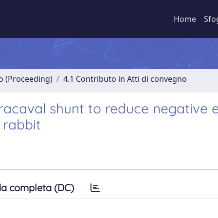
Home
Sfo
no (Proceeding)
4.1 Contributo in Atti di convegno
tracaval shunt to reduce negative e
 rabbit
a completa (DC)