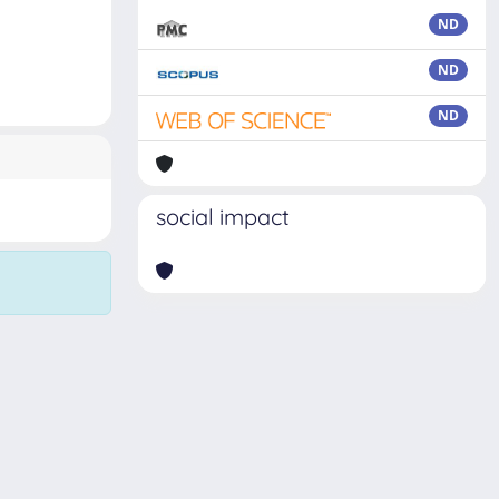
ND
ND
ND
social impact