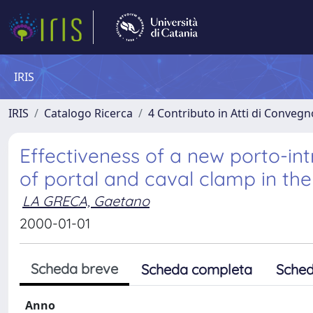
IRIS
IRIS
Catalogo Ricerca
4 Contributo in Atti di Conveg
Effectiveness of a new porto-in
of portal and caval clamp in the
LA GRECA, Gaetano
2000-01-01
Scheda breve
Scheda completa
Sched
Anno