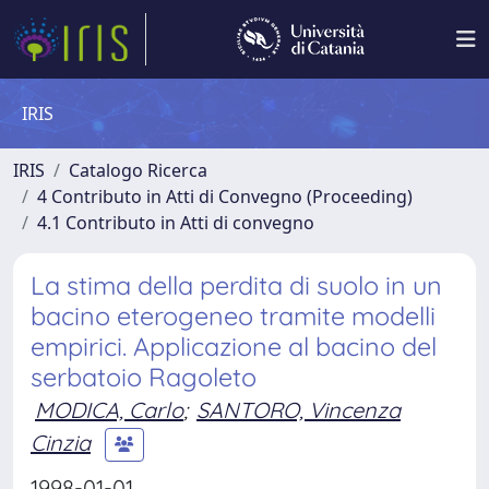
IRIS
IRIS
Catalogo Ricerca
4 Contributo in Atti di Convegno (Proceeding)
4.1 Contributo in Atti di convegno
La stima della perdita di suolo in un
bacino eterogeneo tramite modelli
empirici. Applicazione al bacino del
serbatoio Ragoleto
MODICA, Carlo
;
SANTORO, Vincenza
Cinzia
1998-01-01