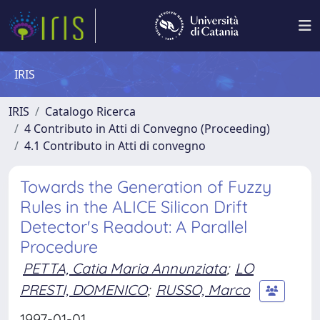
IRIS
IRIS
Catalogo Ricerca
4 Contributo in Atti di Convegno (Proceeding)
4.1 Contributo in Atti di convegno
Towards the Generation of Fuzzy
Rules in the ALICE Silicon Drift
Detector's Readout: A Parallel
Procedure
PETTA, Catia Maria Annunziata
;
LO
PRESTI, DOMENICO
;
RUSSO, Marco
1997-01-01