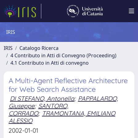
IRIS
IRIS
Catalogo Ricerca
4 Contributo in Atti di Convegno (Proceeding)
4.1 Contributo in Atti di convegno
A Multi-Agent Reflective Architecture
for Web Search Assistance
DI STEFANO, Antonella
;
PAPPALARDO,
Giuseppe
;
SANTORO,
CORRADO
;
TRAMONTANA, EMILIANO
ALESSIO
2002-01-01