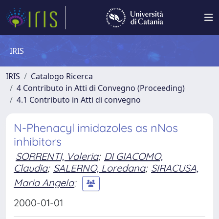
IRIS
IRIS
Catalogo Ricerca
4 Contributo in Atti di Convegno (Proceeding)
4.1 Contributo in Atti di convegno
N-Phenacyl imidazoles as nNos
inhibitors
SORRENTI, Valeria
;
DI GIACOMO,
Claudia
;
SALERNO, Loredana
;
SIRACUSA,
Maria Angela
;
2000-01-01