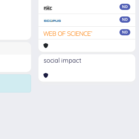
ND
ND
ND
social impact