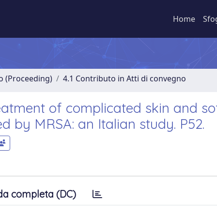
Home
Sfo
no (Proceeding)
4.1 Contributo in Atti di convegno
reatment of complicated skin and so
ned by MRSA: an Italian study. P52.
da completa (DC)