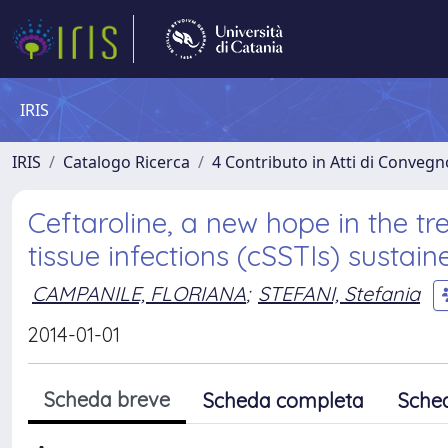
IRIS
IRIS
Catalogo Ricerca
4 Contributo in Atti di Conveg
Ceftaroline, a new hope in the t
tissue infections (cSSTIs) sustai
CAMPANILE, FLORIANA
;
STEFANI, Stefania
2014-01-01
Scheda breve
Scheda completa
Sche