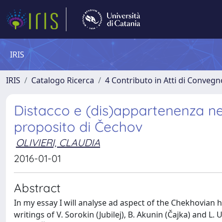
IRIS
IRIS
Catalogo Ricerca
4 Contributo in Atti di Conveg
Distacco e (dis)appartenenza n
proposito di Čechov
OLIVIERI, CLAUDIA
2016-01-01
Abstract
In my essay I will analyse ad aspect of the Chekhovian 
writings of V. Sorokin (Jubilej), B. Akunin (Čajka) and L.