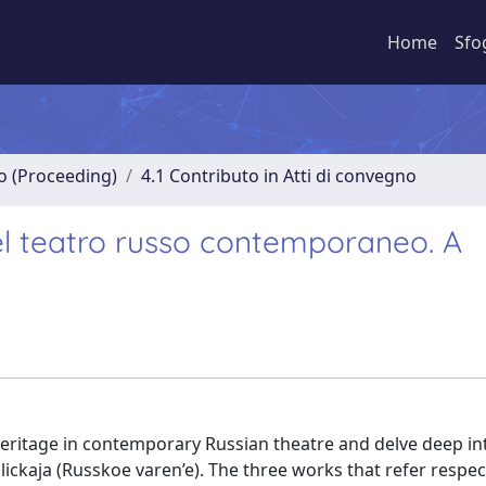
Home
Sfo
no (Proceeding)
4.1 Contributo in Atti di convegno
el teatro russo contemporaneo. A
heritage in contemporary Russian theatre and delve deep int
 Ulickaja (Russkoe varen’e). The three works that refer respec