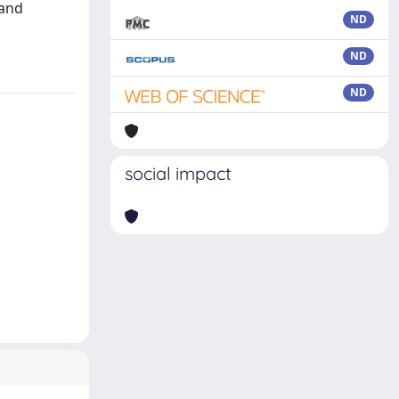
 and
ND
ND
ND
social impact