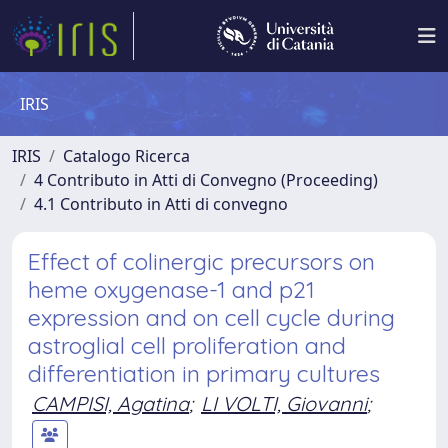
IRIS
IRIS
Catalogo Ricerca
4 Contributo in Atti di Convegno (Proceeding)
4.1 Contributo in Atti di convegno
Effect of colinergic precursors on
heme oxygenase-1 and p21
expression and on cell cycle during
astroglial cell proliferation and
differentiation in primary cultures
CAMPISI, Agatina
;
LI VOLTI, Giovanni
;