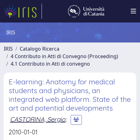
IRIS
IRIS
Catalogo Ricerca
4 Contributo in Atti di Convegno (Proceeding)
4.1 Contributo in Atti di convegno
E-learning: Anatomy for medical
students and physicians, an
integrated web platform. State of the
art and potential developments
CASTORINA, Sergio
;
2010-01-01