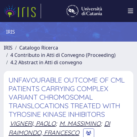
IRIS
IRIS
Catalogo Ricerca
4 Contributo in Atti di Convegno (Proceeding)
4.2 Abstract in Atti di convegno
UNFAVOURABLE OUTCOME OF CML
PATIENTS CARRYING COMPLEX
VARIANT CHROMOSOMAL
TRANSLOCATIONS TREATED WITH
TYROSINE KINASE INHIBITORS
VIGNERI, PAOLO
;
M. MASSIMINO
;
DI
RAIMONDO, FRANCESCO