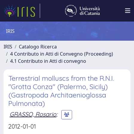
IRIS
IRIS
Catalogo Ricerca
4 Contributo in Atti di Convegno (Proceeding)
4.1 Contributo in Atti di convegno
Terrestrial molluscs from the R.N.I.
"Grotta Conza" (Palermo, Sicily)
(Gastropoda Architaenioglossa
Pulmonata)
GRASSO, Rosario
;
2012-01-01