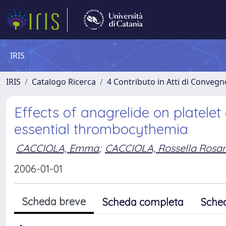
IRIS
IRIS
Catalogo Ricerca
4 Contributo in Atti di Conveg
Effects of anagrelide on platelet 
essential thrombocythemia
CACCIOLA, Emma
;
CACCIOLA, Rossella Rosar
2006-01-01
Scheda breve
Scheda completa
Sche