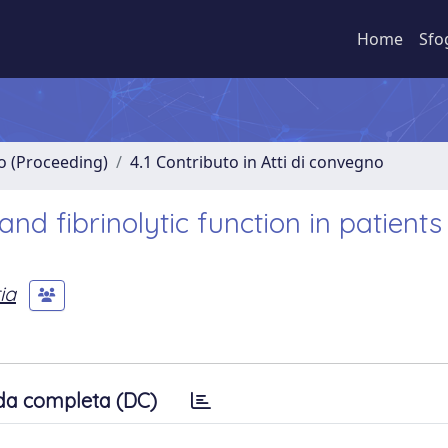
Home
Sfo
no (Proceeding)
4.1 Contributo in Atti di convegno
and fibrinolytic function in patients
ia
da completa (DC)