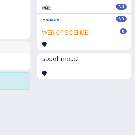
ND
ND
0
social impact