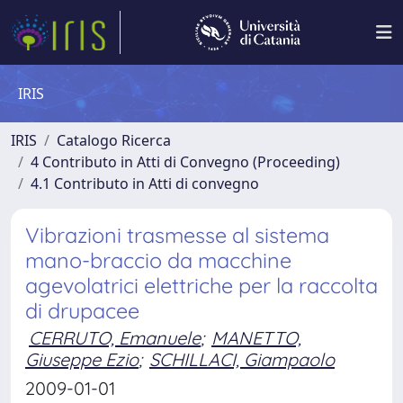
IRIS
IRIS
Catalogo Ricerca
4 Contributo in Atti di Convegno (Proceeding)
4.1 Contributo in Atti di convegno
Vibrazioni trasmesse al sistema
mano-braccio da macchine
agevolatrici elettriche per la raccolta
di drupacee
CERRUTO, Emanuele
;
MANETTO,
Giuseppe Ezio
;
SCHILLACI, Giampaolo
2009-01-01