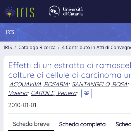
IRIS
IRIS
Catalogo Ricerca
4 Contributo in Atti di Conveg
Effetti di un estratto di ramoscell
colture di cellule di carcinoma 
ACQUAVIVA, ROSARIA
;
SANTANGELO, ROSA
;
Valeria
;
CARDILE, Venera
;
2010-01-01
Scheda breve
Scheda completa
Sched