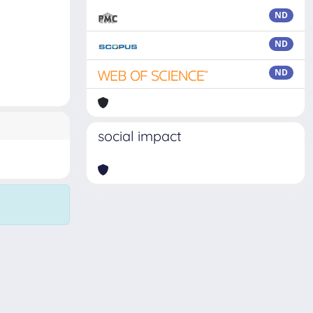
ND
ND
ND
social impact