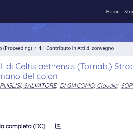
Home
Sfo
no (Proceeding)
4.1 Contributo in Atti di convegno
i di Celtis aetnensis (Tornab.) Strob
umano del colon
PUGLISI, SALVATORE
;
DI GIACOMO, Claudia
;
SOR
a completa (DC)